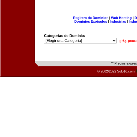
Registro de Dominios
|
Web Hosting
|
D
Dominios Expirados
|
Industrias
|
Indu
Categorías de Dominio:
[Pág. princi
** Precios expre
© 2002/2022 Solo10.com