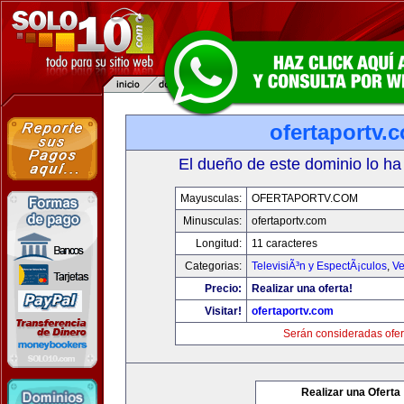
ofertaportv.
El dueño de este dominio lo ha
Mayusculas:
OFERTAPORTV.COM
Minusculas:
ofertaportv.com
Longitud:
11 caracteres
Categorias:
TelevisiÃ³n y EspectÃ¡culos
,
Ve
Precio:
Realizar una oferta!
Visitar!
ofertaportv.com
Serán consideradas ofer
Realizar una Oferta