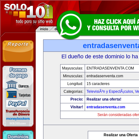
entradasenvent
El dueño de este dominio lo ha
Mayusculas:
ENTRADASENVENTA.COM
Minusculas:
entradasenventa.com
Longitud:
15 caracteres
Categorias:
TelevisiÃ³n y EspectÃ¡culos
,
Ve
Precio:
Realizar una oferta!
Visitar!
entradasenventa.com
Serán consideradas ofer
Realizar una Oferta