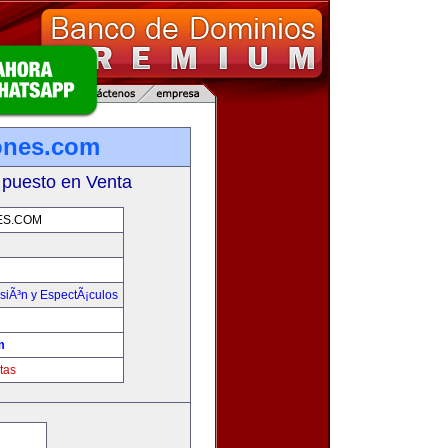
ones.com
 puesto en Venta
ES.COM
isiÃ³n y EspectÃ¡culos
m
tas