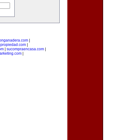
ionganadera.com
|
upropiedad.com
|
om
|
sucompraencasa.com
|
arketing.com
|