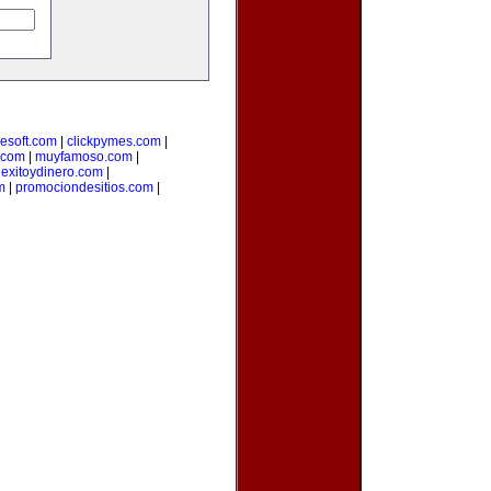
lesoft.com
|
clickpymes.com
|
.com
|
muyfamoso.com
|
|
exitoydinero.com
|
m
|
promociondesitios.com
|