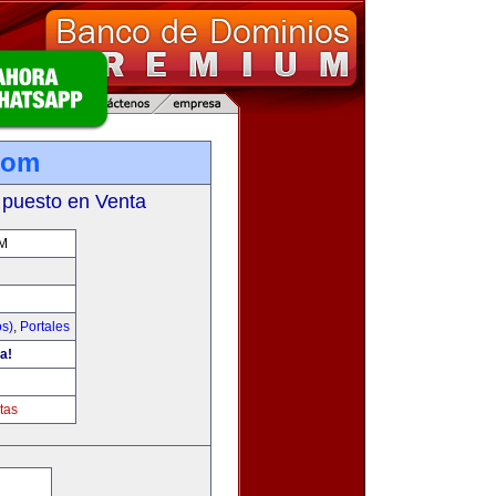
com
 puesto en Venta
M
os)
,
Portales
a!
tas