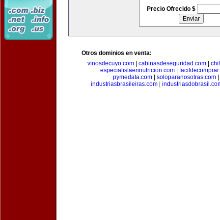
Precio Ofrecido $
Otros dominios en venta:
vinosdecuyo.com
|
cabinasdeseguridad.com
|
chi
especialistaennutricion.com
|
facildecomprar
pymedata.com
|
soloparanosotras.com
industriasbrasileiras.com
|
industriasdobrasil.co