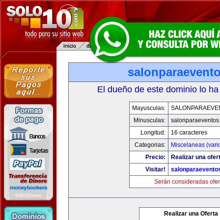
salonparaevent
El dueño de este dominio lo ha
Mayusculas:
SALONPARAEVE
Minusculas:
salonparaeventos
Longitud:
16 caracteres
Categorias:
Miscelaneas (vari
Precio:
Realizar una ofer
Visitar!
salonparaevento
Serán consideradas ofer
Realizar una Oferta