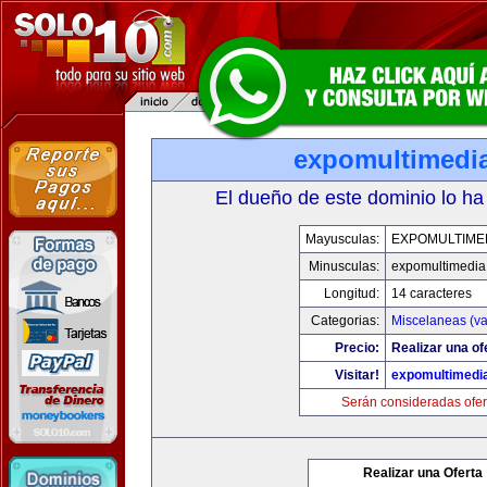
expomultimedi
El dueño de este dominio lo ha
Mayusculas:
EXPOMULTIME
Minusculas:
expomultimedia
Longitud:
14 caracteres
Categorias:
Miscelaneas (va
Precio:
Realizar una of
Visitar!
expomultimedi
Serán consideradas ofer
Realizar una Oferta