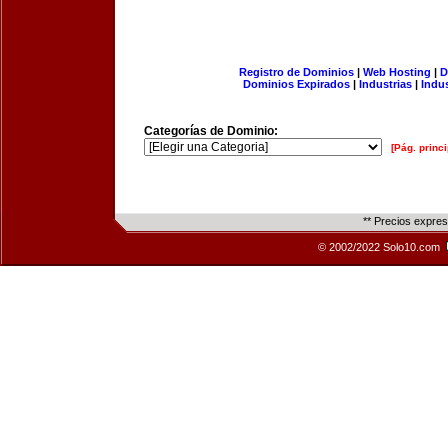
Registro de Dominios
|
Web Hosting
|
D
Dominios Expirados
|
Industrias
|
Indu
Categorías de Dominio:
[Pág. princi
** Precios expre
© 2002/2022 Solo10.com