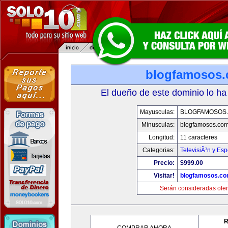
blogfamosos
El dueño de este dominio lo ha
Mayusculas:
BLOGFAMOSOS
Minusculas:
blogfamosos.co
Longitud:
11 caracteres
Categorias:
TelevisiÃ³n y Esp
Precio:
$999.00
Visitar!
blogfamosos.c
Serán consideradas ofer
R