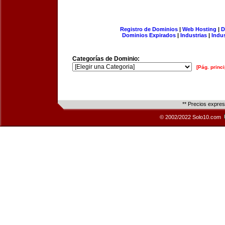
Registro de Dominios
|
Web Hosting
|
D
Dominios Expirados
|
Industrias
|
Indu
Categorías de Dominio:
[Pág. princi
** Precios expre
© 2002/2022 Solo10.com