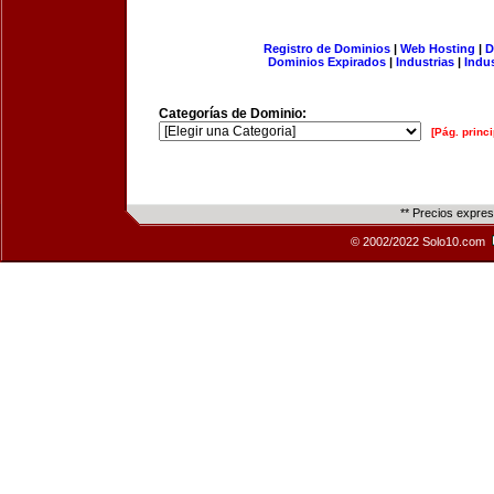
Registro de Dominios
|
Web Hosting
|
D
Dominios Expirados
|
Industrias
|
Indu
Categorías de Dominio:
[Pág. princi
** Precios expre
© 2002/2022 Solo10.com