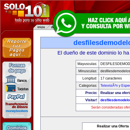
desfilesdemodel
El dueño de este dominio lo ha
Mayusculas:
DESFILESDEMO
Minusculas:
desfilesdemodelo
Longitud:
17 caracteres
Categorias:
TelevisiÃ³n y Espe
Precio:
Realizar una ofert
Visitar!
desfilesdemodel
Serán consideradas ofer
Realizar una Oferta