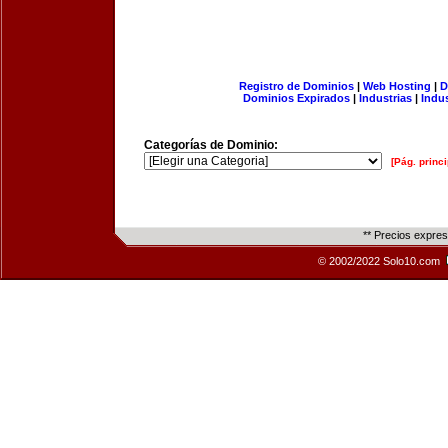
Registro de Dominios
|
Web Hosting
|
D
Dominios Expirados
|
Industrias
|
Indu
Categorías de Dominio:
[Pág. princi
** Precios expre
© 2002/2022 Solo10.com