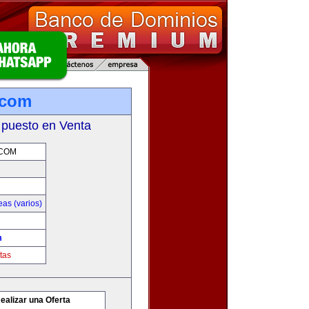
.com
 puesto en Venta
.COM
as (varios)
m
tas
ealizar una Oferta