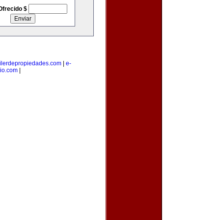
Ofrecido $
ilerdepropiedades.com
|
e-
io.com
|