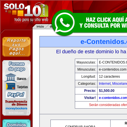
e-Contenidos
El dueño de este dominio lo ha
Mayusculas:
E-CONTENIDOS
Minusculas:
e-contenidos.com
Longitud:
12 caracteres
Categorias:
Internet
,
Miscelane
Precio:
$1,500.00
Visitar!
e-contenidos.co
Serán consideradas ofer
R